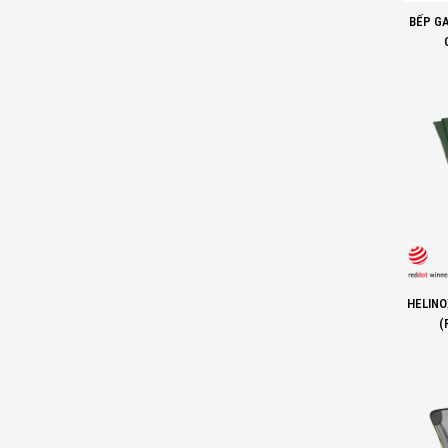
BẾP G
HELINOX C
(