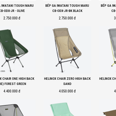
A IWATANI TOUGH MARU
BẾP GA IWATANI TOUGH MARU
BẾP GA I
CB-ODX-JR - OLIVE
CB-ODX-JR-BK BLACK
CB
2.750.000 đ
2.750.000 đ
3
HAIR ONE HIGH BACK
HELINOX CHAIR ZERO HIGH BACK
HELINOX CH
RE) FOREST GREEN
SAND
4.400.000 đ
4.050.000 đ
4