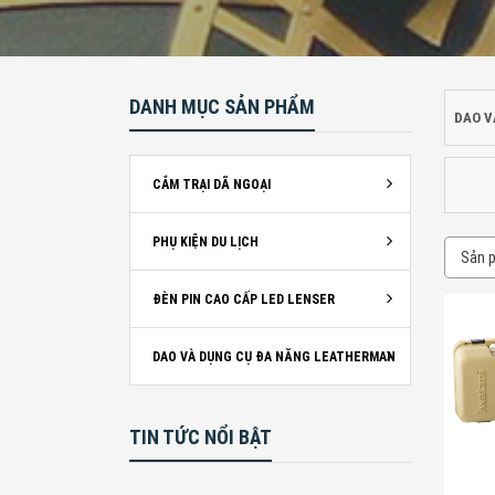
DANH MỤC SẢN PHẨM
DAO V
CẮM TRẠI DÃ NGOẠI
PHỤ KIỆN DU LỊCH
ĐÈN PIN CAO CẤP LED LENSER
DAO VÀ DỤNG CỤ ĐA NĂNG LEATHERMAN
TIN TỨC NỔI BẬT