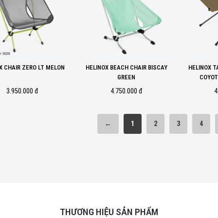
X CHAIR ZERO LT MELON
HELINOX BEACH CHAIR BISCAY
HELINOX T
GREEN
COYOT
3.950.000 đ
4.750.000 đ
4
←
1
2
3
4
THƯƠNG HIỆU SẢN PHẨM