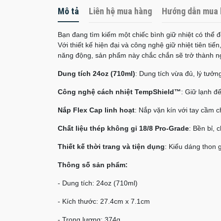
Mô tả
Liên hệ mua hàng
Hướng dẫn mua 
Bạn đang tìm kiếm một chiếc bình giữ nhiệt có thể 
Với thiết kế hiện đại và công nghệ giữ nhiệt tiên 
năng động, sản phẩm này chắc chắn sẽ trở thành ng
Dung tích 24oz (710ml)
: Dung tích vừa đủ, lý tưởn
Công nghệ cách nhiệt TempShield™
: Giữ lạnh đ
Nắp Flex Cap linh hoạt
: Nắp vặn kín với tay cầm 
Chất liệu thép không gỉ 18/8 Pro-Grade
: Bền bỉ, 
Thiết kế thời trang và tiện dụng
: Kiểu dáng thon 
Thông số sản phẩm:
- Dung tích: 24oz (710ml)
- Kích thước: 27.4cm x 7.1cm
- Trọng lượng: 374g