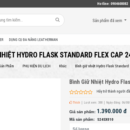
Hotline:
0904608082
Sản phẩm đã xem
ER
DỤNG CỤ ĐA NĂNG LEATHERMAN
NHIỆT HYDRO FLASK STANDARD FLEX CAP 
Sản Phẩm
PHỤ KIỆN DU LỊCH
Khác
Bình giữ nhiệt Hydro Flask Standard
Bình Giữ Nhiệt Hydro Fla
Hãy trở thành người đầ
Thích
Lượt xem: 388
Ngày đăng: 06/08
1.390.000 đ
Giá sản phẩm:
Mã sản phẩm:
S24SX010
Số lượng