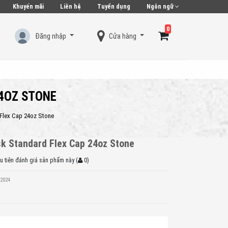
Khuyến mãi
Liên hệ
Tuyển dụng
Ngôn ngữ
0
Đăng nhập
Cửa hàng
Hiện chưa có sản phẩm nào trong giỏ hàng của bạn
24OZ STONE
 Flex Cap 24oz Stone
sk Standard Flex Cap 24oz Stone
u tiên đánh giá sản phẩm này
(
0
)
/2024