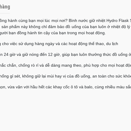
hàng
đồng hành cùng bạn mọi lúc mọi nơi? Bình nước giữ nhiệt Hydro Flask
tiến, sản phẩm này không chỉ đảm bảo đồ uống của bạn luôn ở nhiệt độ l
ười bạn đồng hành tin cậy của bạn trong mọi hoạt động.
g cho việc sử dụng hàng ngày và các hoạt động thể thao, du lịch
ến 24 giờ và giữ nóng đến 12 giờ, giúp bạn luôn thưởng thức đồ uống ở
chắc chắn, chống rò rỉ và dễ dàng mang theo, phù hợp cho mọi hoạt độ
chống gỉ sét, không giữ lại mùi hay vị của đồ uống, an toàn cho sức khỏ
gọn, vừa vặn với hầu hết các khay cốc ô tô và balo, cùng nhiều màu s