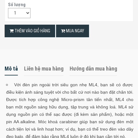
Số lượng
THÊM VÀO GIỎ HÀNG
MUA NGAY
Mô tả
Liên hệ mua hàng
Hướng dẫn mua hàng
Với đèn pin ngoài trời siêu gọn nhẹ ML4, bạn sẽ có được
điều kiện ánh sáng tuyệt vời cho bất cứ nơi nào bạn đặt chân tới.
Được tích hợp công nghệ Micro-prism tân tiến nhất, ML4 cho
bạn một nguồn sáng hữu dụng, tập trung và không loá. ML4 sử
dụng nguồn pin có thể sạc được (đi kèm sản phẩm), hoặc một
pin AA alkaline. Móc khoá carabiner giúp bạn sử dụng đèn một
cách tiện lợi và linh hoạt hơn; ví dụ, bạn có thể treo đèn vào dây
đeo balo, để đảm bảo rằng ML4 luôn ở đó khi bạn cần tới nó.