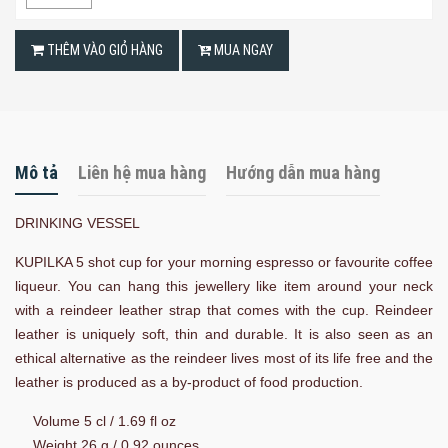
THÊM VÀO GIỎ HÀNG
MUA NGAY
Mô tả
Liên hệ mua hàng
Hướng dẫn mua hàng
DRINKING VESSEL
KUPILKA 5 shot cup for your morning espresso or favourite coffee
liqueur. You can hang this jewellery like item around your neck
with a reindeer leather strap that comes with the cup. Reindeer
leather is uniquely soft, thin and durable. It is also seen as an
ethical alternative as the reindeer lives most of its life free and the
leather is produced as a by-product of food production.
Volume 5 cl / 1.69 fl oz
Weight 26 g / 0.92 ounces