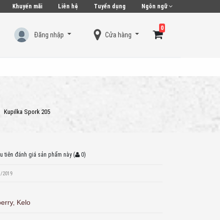
Khuyến mãi
Liên hệ
Tuyển dụng
Ngôn ngữ
0
Đăng nhập
Cửa hàng
Hiện chưa có sản phẩm nào trong giỏ hàng của bạn
Kupilka Spork 205
u tiên đánh giá sản phẩm này
(
0
)
1/2019
erry, Kelo