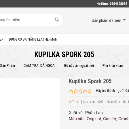
Hotline:
0904608082
Sản phẩm đã xem
ER
DỤNG CỤ ĐA NĂNG LEATHERMAN
KUPILKA SPORK 205
Sản Phẩm
CẮM TRẠI DÃ NGOẠI
Bộ nấu ăn ngoài trời
Phụ kiện khác
Kupilka Spork 205
Hãy trở thành người đầ
Thích
Lượt xem: 6200
Ngày đăng: 01/1
Xuất xứ: Phần Lan
Màu sắc: Original, Conifer, Cranb