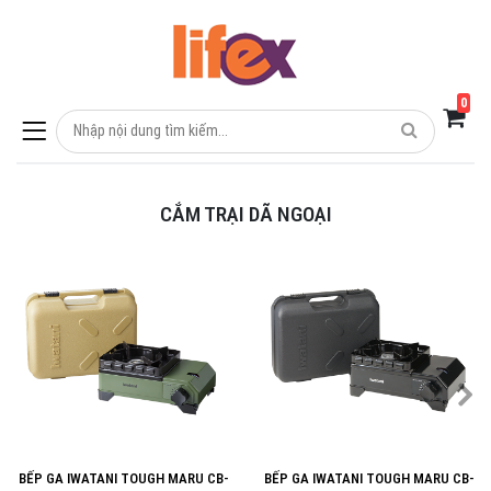
0
Hiện chưa có sản phẩm nào trong giỏ hàng của bạn
CẮM TRẠI DÃ NGOẠI
BẾP GA IWATANI TOUGH MARU CB-
BẾP GA IWATANI TOUGH MARU CB-