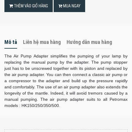
THÊM VÀO GIỎ HÀNG
MUA NGAY
Mô tả
Liên hệ mua hàng
Hướng dẫn mua hàng
The Air Pump Adapter simplifies the pumping of your lamp by
replacing the manual pump by the adapter. The pump stopper
just has to be unscrewed together with its piston and replaced by
the air pump adapter. You can then connect a classic air pump or
a compressor to the adapter and build up the pressure rapidly
and comfortably. The use of an air pump adapter also extends the
longevity of the mantle. Indeed, it will avoid tremors caused by a
manual pumping. The air pump adapter suits to all Petromax
models : HK150/250/350/500.