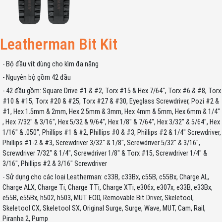
Leatherman Bit Kit
- Bộ đầu vít dùng cho kìm đa năng
- Nguyên bộ gồm 42 đầu
- 42 đầu gồm: Square Drive #1 & #2, Torx #15 & Hex 7/64", Torx #6 & #8, Torx
#10 & #15, Torx #20 & #25, Torx #27 & #30, Eyeglass Screwdriver, Pozi #2 &
#1, Hex 1.5mm & 2mm, Hex 2.5mm & 3mm, Hex 4mm & 5mm, Hex 6mm & 1/4"
, Hex 7/32" & 3/16", Hex 5/32 & 9/64", Hex 1/8" & 7/64", Hex 3/32" & 5/64", Hex
1/16" & .050", Phillips #1 & #2, Phillips #0 & #3, Phillips #2 & 1/4" Screwdriver,
Phillips #1-2 & #3, Screwdriver 3/32" & 1/8", Screwdriver 5/32" & 3/16",
Screwdriver 7/32" & 1/4", Screwdriver 1/8" & Torx #15, Screwdriver 1/4" &
3/16", Phillips #2 & 3/16" Screwdriver
- Sử dụng cho các loại Leatherman: c33B, c33Bx, c55B, c55Bx, Charge AL,
Charge ALX, Charge Ti, Charge TTi, Charge XTi, e306x, e307x, e33B, e33Bx,
e55B, e55Bx, h502, h503, MUT EOD, Removable Bit Driver, Skeletool,
Skeletool CX, Skeletool SX, Original Surge, Surge, Wave, MUT, Cam, Rail,
Piranha 2, Pump